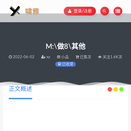
登录/注册
M:\做8\其他
2022-06-02
xy
小品
已售次
关注1.6K次
已收录
正文概述