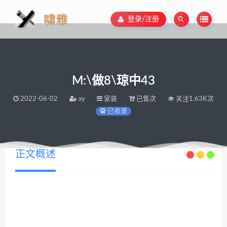
登录/注册
M:\做8\琼中43
2022-06-02
xy
家装
已售次
关注1.63K次
已收录
正文概述