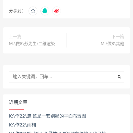
分享到：
上一篇
下一篇
M:\做8\彭先生\二维渲染
M:\做8\其他
近期文章
K:\作22\忠 这是一套别墅的平面布置图
K:\作22\雨棚