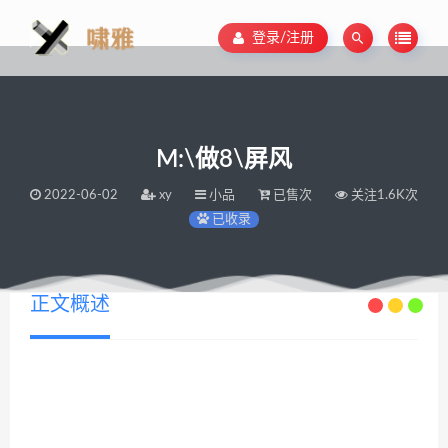
登录/注册
M:\做8\屏风
2022-06-02
xy
小品
已售次
关注1.6K次
已收录
正文概述