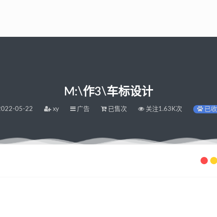
M:\作3\车标设计
022-05-22
xy
广告
已售次
关注1.63K次
已收