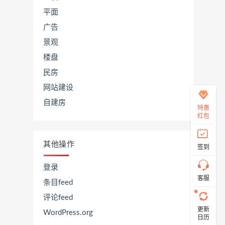
平面
广告
在
景观
线
客
楼盘
服
民房
网站建设
自建房
直
特惠
接
红包
说
出
您
其他操作
签到
的
需
求！
登录
切
客服
条目feed
记！
带
评论feed
上
更新
资
WordPress.org
日历
源