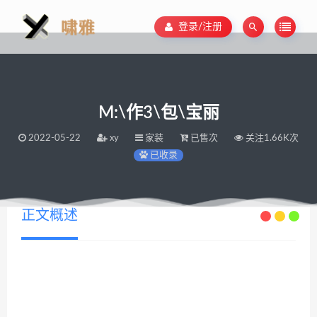
登录/注册
M:\作3\包\宝丽
2022-05-22
xy
家装
已售次
关注1.66K次
已收录
正文概述