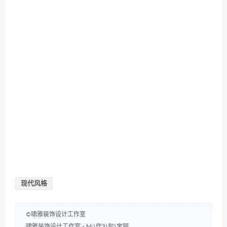
现代风格
©啸雅装饰设计工作室
啸雅装饰设计工作室
»
M:\作3\包\宝丽