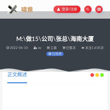
登录/注册
M:\做15\公司\张总\海南大厦
2022-06-10
xy
工装
已售次
关注1.61K次
已收录
正文概述