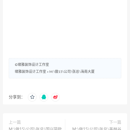
©啸雅装饰设计工作室
啸雅装饰设计工作室
»
M:\做15\公司\张总\海南大厦
分享到：
上一篇
下一篇
M:\做15\公司\张总\国兴简欧
M:\做15\公司\张总\美林谷