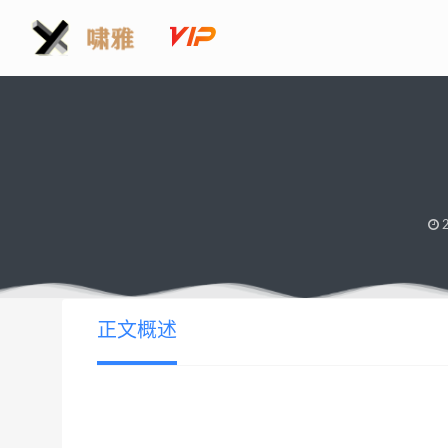
2
正文概述