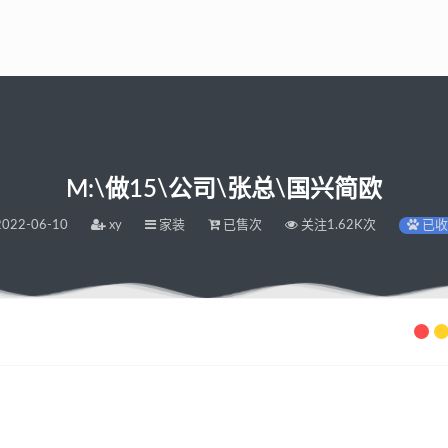
M:\做15\公司\张总\国兴简欧
022-06-10
xy
家装
已售次
关注1.62K次
已收