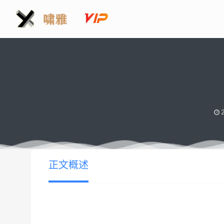
2
正文概述