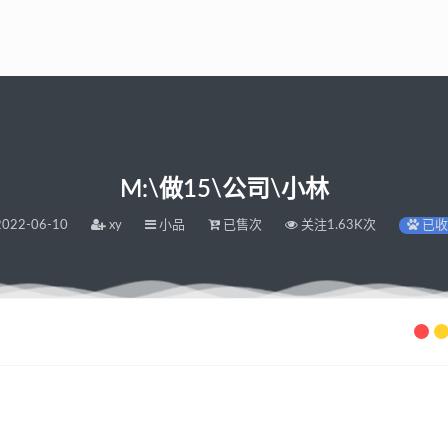
M:\做15\公司\小林
022-06-10
xy
小品
已售次
关注1.63K次
已收