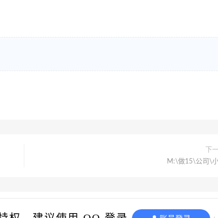
下
M:\做15\公司\
© 2024 啸雅装饰设计工作室
琼ICP备2024018680号-3
特权，建议使用 QQ 登录