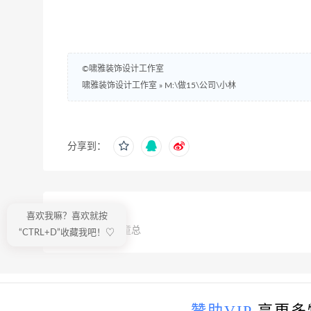
©啸雅装饰设计工作室
啸雅装饰设计工作室
»
M:\做15\公司\小林
分享到：
上一篇
喜欢我嘛？喜欢就按
M:\做15\公司\童总
“CTRL+D”收藏我吧！♡
赞助VIP
享更多