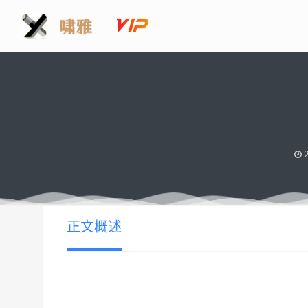
2
正文概述