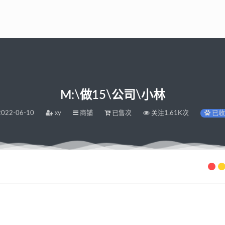
M:\做15\公司\小林
022-06-10
xy
商铺
已售次
关注1.61K次
已收