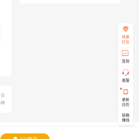
客
服
直
特惠
接
红包
说
出
您
签到
的
需
求！
切
客服
记！
带
上
一篇
更新
资
小林
日历
源
连
投稿
接
赚钱
与
问
题！