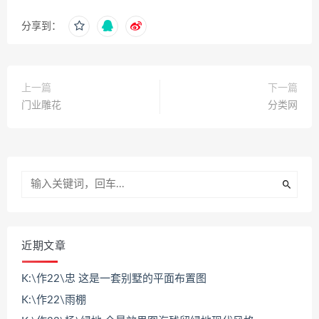
分享到：
上一篇
下一篇
门业雕花
分类网
近期文章
K:\作22\忠 这是一套别墅的平面布置图
K:\作22\雨棚