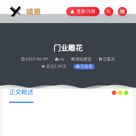
登录/注册
门业雕花
2022-06-09
xy
网站建设
已售次
关注2.5K次
已收录
正文概述