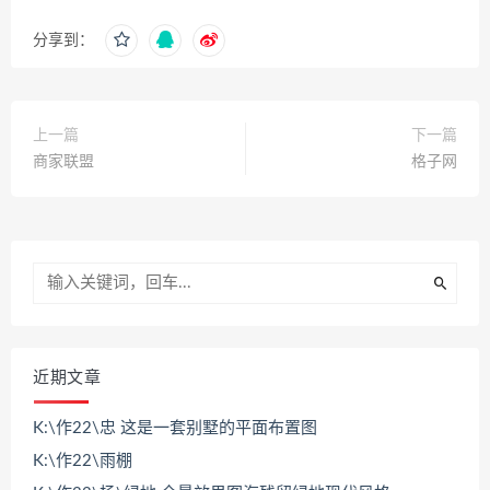
分享到：
上一篇
下一篇
商家联盟
格子网
近期文章
K:\作22\忠 这是一套别墅的平面布置图
K:\作22\雨棚