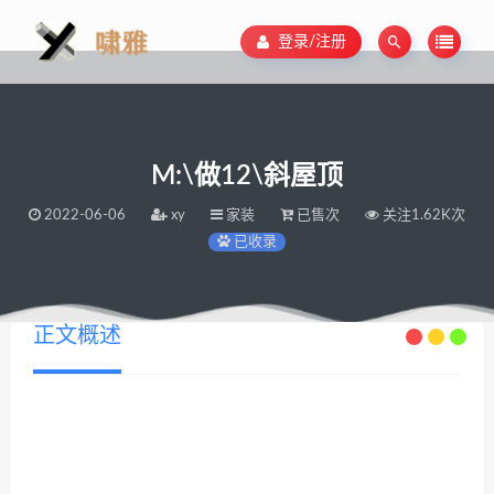
登录/注册
M:\做12\斜屋顶
2022-06-06
xy
家装
已售次
关注1.62K次
已收录
正文概述