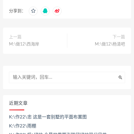
分享到：
上一篇
下一篇
M:\做12\西海岸
M:\做12\杨清吧
近期文章
K:\作22\忠 这是一套别墅的平面布置图
K:\作22\雨棚