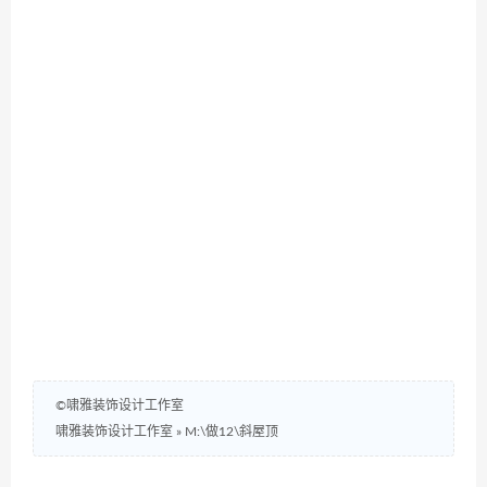
©啸雅装饰设计工作室
啸雅装饰设计工作室
»
M:\做12\斜屋顶