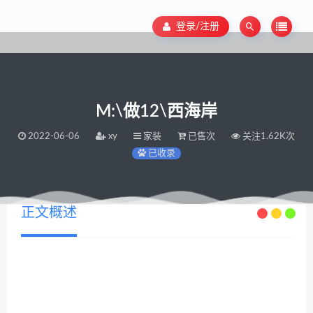
登录/注册
M:\做12\西海岸
2022-06-06
xy
家装
已售次
关注1.62K次
已收录
正文概述