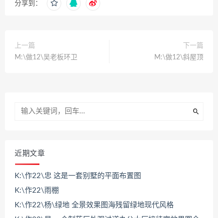
分享到：
上一篇
下一篇
M:\做12\吴老板环卫
M:\做12\斜屋顶
近期文章
K:\作22\忠 这是一套别墅的平面布置图
K:\作22\雨棚
K:\作22\杨\绿地 全景效果图海残留绿地现代风格