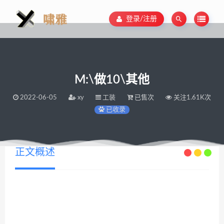
登录/注册
M:\做10\其他
2022-06-05
xy
工装
已售次
关注1.61K次
已收录
正文概述