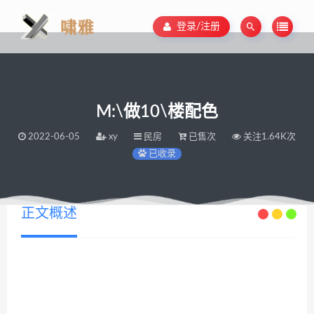
登录/注册
M:\做10\楼配色
2022-06-05
xy
民房
已售次
关注1.64K次
已收录
正文概述