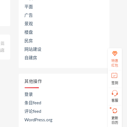
平面
广告
在
景观
线
客
楼盘
服
民房
一篇
网站建设
酒店
自建房
直
特惠
接
红包
说
出
您
其他操作
签到
的
需
求！
登录
切
客服
条目feed
记！
带
评论feed
上
更新
资
WordPress.org
日历
源