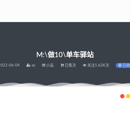
M:\做10\单车驿站
022-06-04
xy
小品
已售次
关注1.62K次
已收