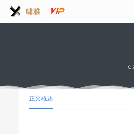
2
正文概述