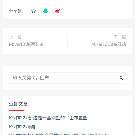
分享到：
上一篇
下一篇
M:\做10\城西装饰
M:\做10\单车驿站
近期文章
K:\作22\忠 这是一套别墅的平面布置图
K:\作22\雨棚