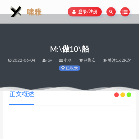
登录/注册
M:\做10\船
2022-06-04
xy
小品
已售次
关注1.62K次
已收录
正文概述