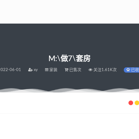
M:\做7\套房
022-06-01
xy
家装
已售次
关注1.61K次
已收