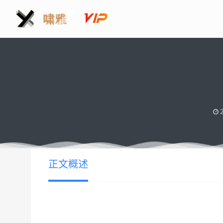
2
正文概述