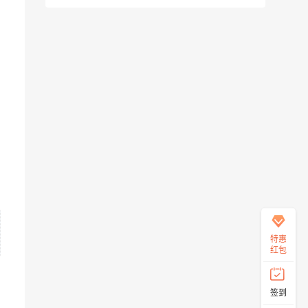
在
线
客
服
直
特惠
接
红包
说
出
您
签到
的
需