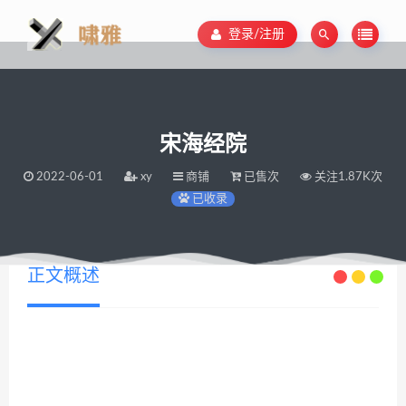
登录/注册
宋海经院
2022-06-01
xy
商铺
已售次
关注1.87K次
已收录
正文概述