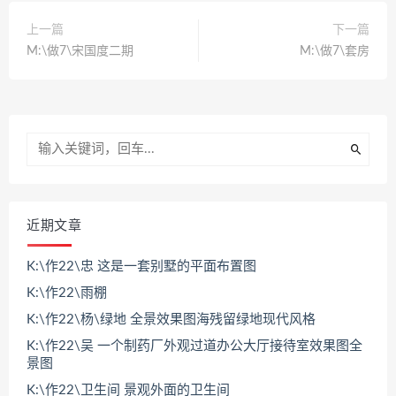
上一篇
下一篇
M:\做7\宋国度二期
M:\做7\套房
近期文章
K:\作22\忠 这是一套别墅的平面布置图
K:\作22\雨棚
K:\作22\杨\绿地 全景效果图海残留绿地现代风格
K:\作22\吴 一个制药厂外观过道办公大厅接待室效果图全
景图
K:\作22\卫生间 景观外面的卫生间