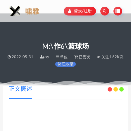
登录/注册
M:\作6\篮球场
2022-05-31
xy
单位
已售次
关注1.62K次
已收录
正文概述