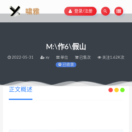
登录/注册
M:\作6\假山
2022-05-31
xy
单位
已售次
关注1.62K次
已收录
正文概述