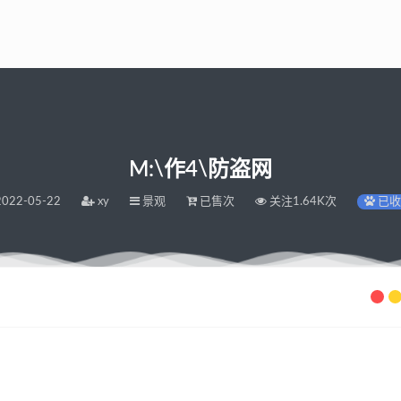
M:\作4\防盗网
022-05-22
xy
景观
已售次
关注1.64K次
已收