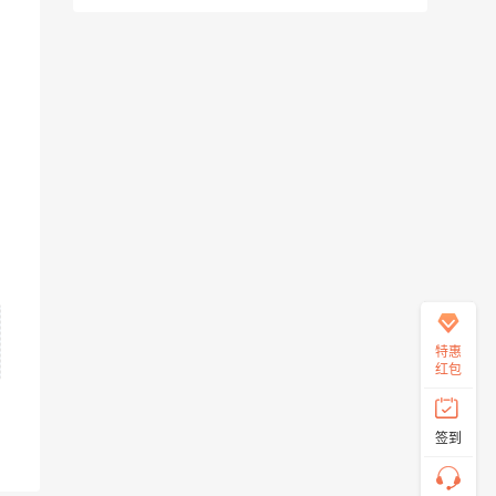
在
线
客
服
直
特惠
接
红包
说
出
您
签到
的
需
求！