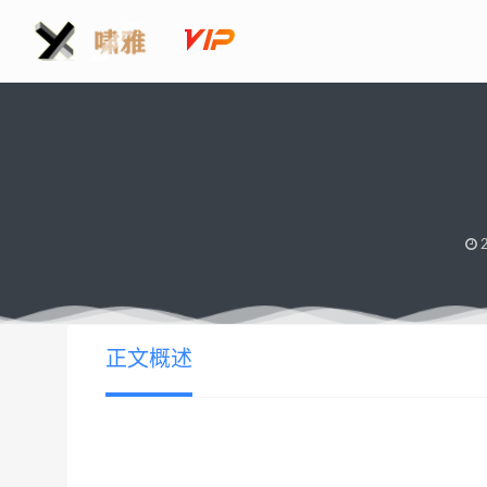
2
正文概述