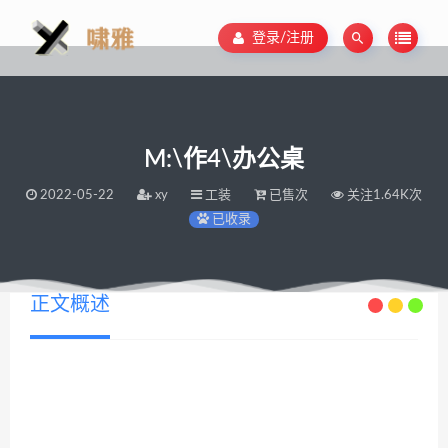
登录/注册
M:\作4\办公桌
2022-05-22
xy
工装
已售次
关注1.64K次
已收录
正文概述