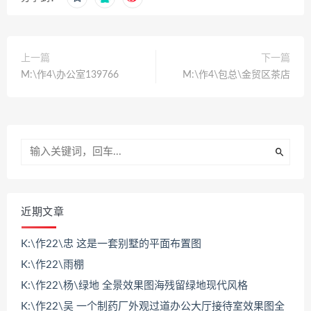
上一篇
下一篇
M:\作4\办公室139766
M:\作4\包总\金贸区茶店
近期文章
K:\作22\忠 这是一套别墅的平面布置图
K:\作22\雨棚
K:\作22\杨\绿地 全景效果图海残留绿地现代风格
K:\作22\吴 一个制药厂外观过道办公大厅接待室效果图全