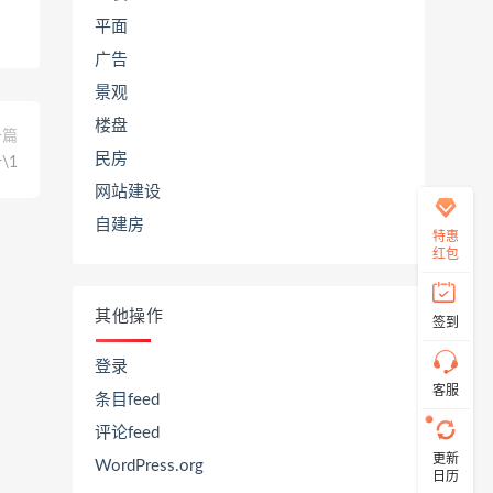
平面
广告
在
景观
线
客
楼盘
一篇
服
民房
\1
网站建设
自建房
直
特惠
接
红包
说
出
您
其他操作
签到
的
需
求！
登录
切
客服
条目feed
记！
带
评论feed
上
更新
资
WordPress.org
日历
源