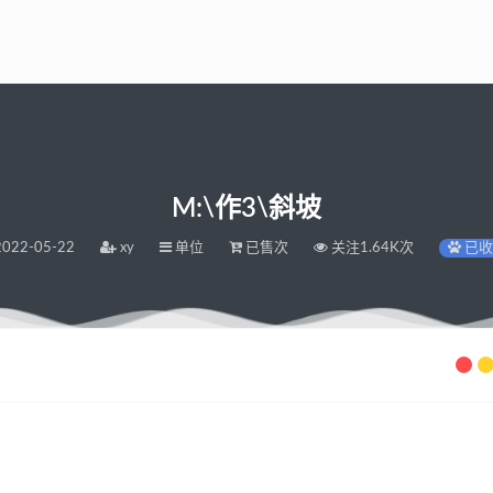
M:\作3\斜坡
022-05-22
xy
单位
已售次
关注1.64K次
已收