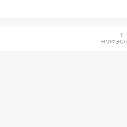
下
M:\作3\张设计