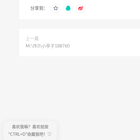
分享到：
上一篇
M:\作3\小亭子188760
喜欢我嘛？喜欢就按
“CTRL+D”收藏我吧！♡