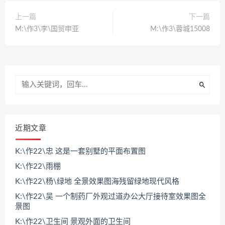
上一篇
下一篇
M:\作3\李\国贸申亚
M:\作3\蓉城15008
近期文章
K:\作22\忠 这是一套别墅的平面布置图
K:\作22\雨棚
K:\作22\杨\绿地 全景效果图海残留绿地现代风格
K:\作22\吴 一个制药厂外观过道办公大厅接待室效果图全
景图
K:\作22\卫生间 景观外面的卫生间