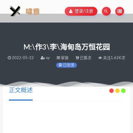
登录/注册
M:\作3\李\海甸岛万恒花园
2022-05-22
xy
家装
已售次
关注1.62K次
已收录
正文概述