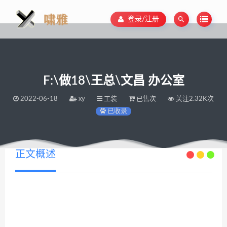
登录/注册
F:\做18\王总\文昌 办公室
2022-06-18
xy
工装
已售次
关注2.32K次
已收录
正文概述