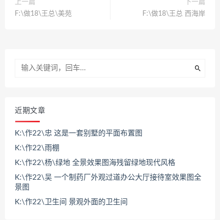
上一篇
下一篇
F:\做18\王总\美苑
F:\做18\王总 西海岸
近期文章
K:\作22\忠 这是一套别墅的平面布置图
K:\作22\雨棚
K:\作22\杨\绿地 全景效果图海残留绿地现代风格
K:\作22\吴 一个制药厂外观过道办公大厅接待室效果图全
景图
K:\作22\卫生间 景观外面的卫生间