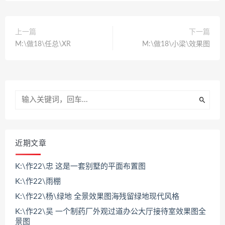
上一篇
下一篇
M:\做18\任总\XR
M:\做18\小梁\效果图
近期文章
K:\作22\忠 这是一套别墅的平面布置图
K:\作22\雨棚
K:\作22\杨\绿地 全景效果图海残留绿地现代风格
K:\作22\吴 一个制药厂外观过道办公大厅接待室效果图全
景图