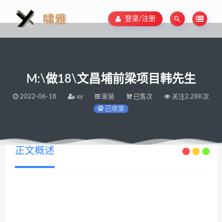
登录/注册
M:\做18\文昌埔前梁项目韩先生
2022-06-18
xy
家装
已售次
关注2.28K次
已收录
正文概述