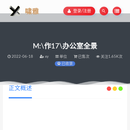
登录/注册
M:\作17\办公室全景
2022-06-18
xy
单位
已售次
关注1.65K次
已收录
正文概述