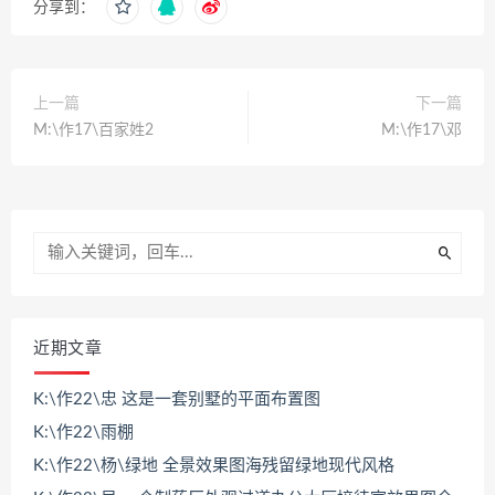
分享到：
上一篇
下一篇
M:\作17\百家姓2
M:\作17\邓
近期文章
K:\作22\忠 这是一套别墅的平面布置图
K:\作22\雨棚
K:\作22\杨\绿地 全景效果图海残留绿地现代风格