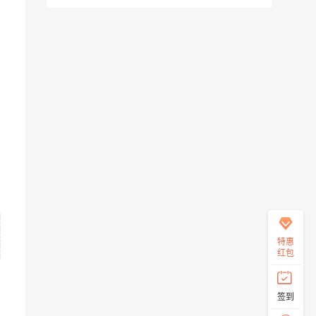
在
线
客
服
直
特惠
接
红包
说
出
您
签到
的
需