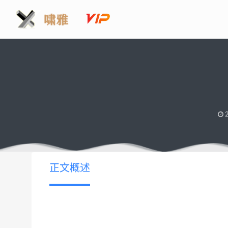
2
正文概述