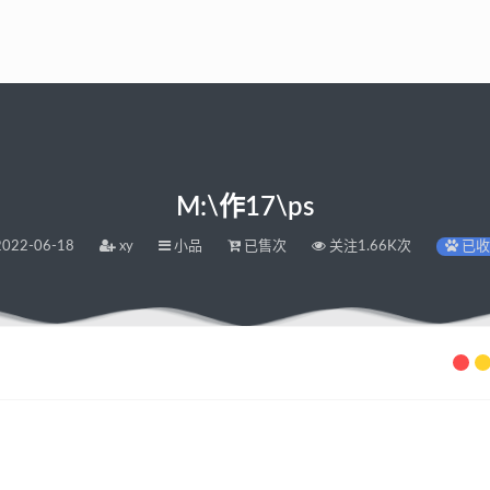
M:\作17\ps
022-06-18
xy
小品
已售次
关注1.66K次
已收