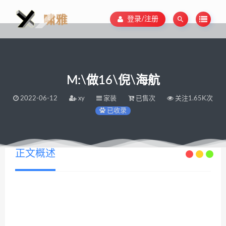
登录/注册
M:\做16\倪\海航
2022-06-12
xy
家装
已售次
关注1.65K次
已收录
正文概述