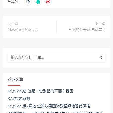
分享到：
上一篇
下一篇
M:\做16\倪\render
M:\做16\奇总 电动车亭
近期文章
K:\作22\忠 这是一套别墅的平面布置图
K:\作22\雨棚
K:\作22\杨\绿地 全景效果图海残留绿地现代风格