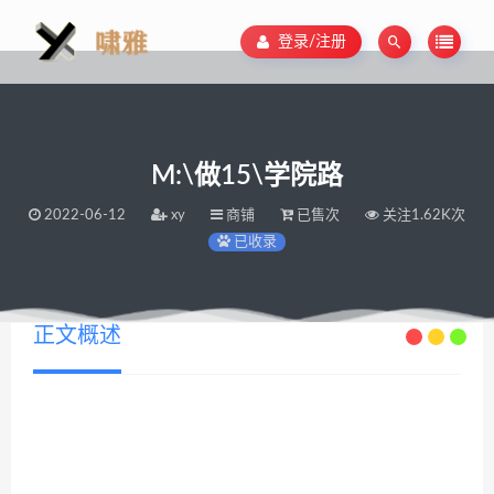
登录/注册
M:\做15\学院路
2022-06-12
xy
商铺
已售次
关注1.62K次
已收录
正文概述