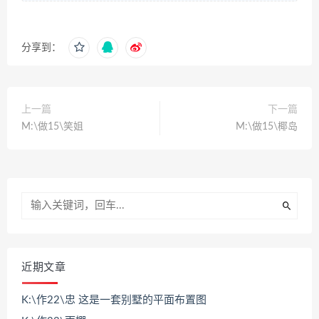
分享到：
上一篇
下一篇
M:\做15\笑姐
M:\做15\椰岛
近期文章
K:\作22\忠 这是一套别墅的平面布置图