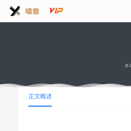
2
正文概述