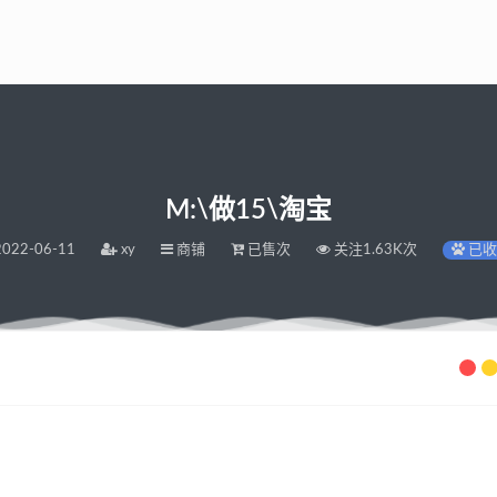
M:\做15\淘宝
022-06-11
xy
商铺
已售次
关注1.63K次
已收