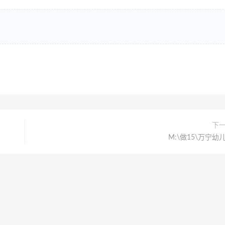
下
M:\做15\万宁幼