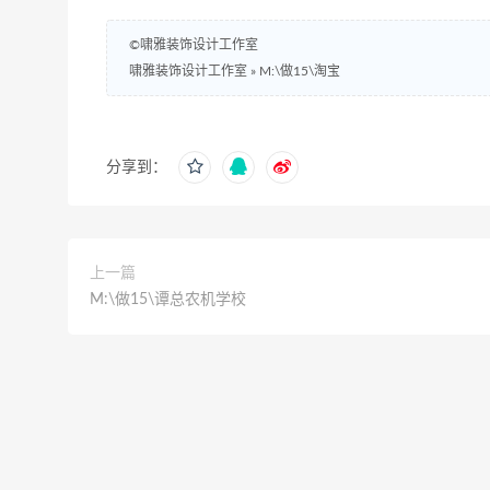
©啸雅装饰设计工作室
啸雅装饰设计工作室
»
M:\做15\淘宝
分享到：
上一篇
M:\做15\谭总农机学校