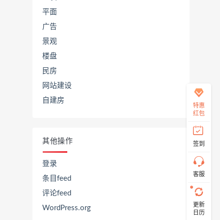
平面
广告
在
景观
线
客
楼盘
服
民房
网站建设
自建房
直
特惠
接
红包
说
出
您
其他操作
签到
的
需
求！
登录
切
客服
条目feed
记！
带
评论feed
上
更新
资
WordPress.org
日历
源