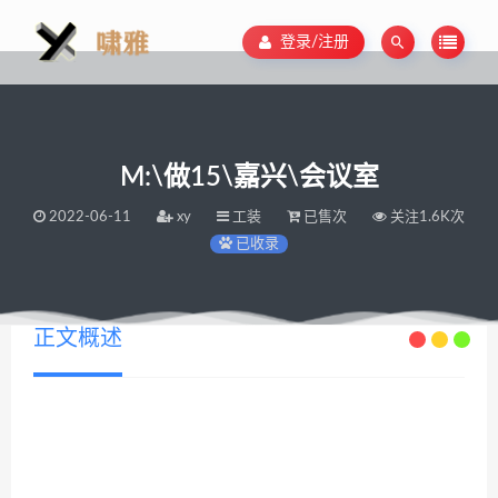
登录/注册
M:\做15\嘉兴\会议室
2022-06-11
xy
工装
已售次
关注1.6K次
已收录
正文概述