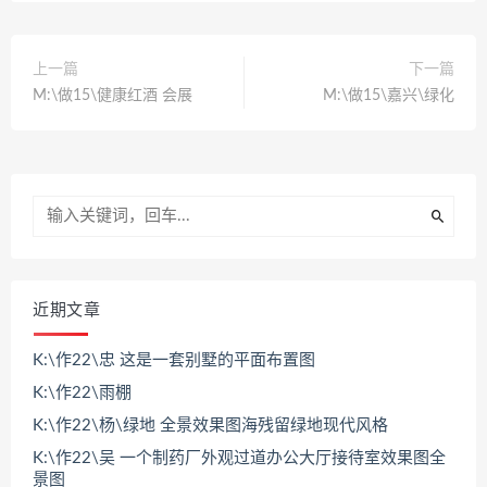
上一篇
下一篇
M:\做15\健康红酒 会展
M:\做15\嘉兴\绿化
近期文章
K:\作22\忠 这是一套别墅的平面布置图
K:\作22\雨棚
K:\作22\杨\绿地 全景效果图海残留绿地现代风格
K:\作22\吴 一个制药厂外观过道办公大厅接待室效果图全
景图