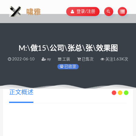
登录/注册
M:\做15\公司\张总\张\效果图
2022-06-10
xy
工装
已售次
关注1.63K次
已收录
正文概述