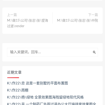
上一篇
下一篇
M:\做15\公司\张总\张\望海
M:\做15\公司\张总\张\中院
过道\render
近期文章
K:\作22\忠 这是一套别墅的平面布置图
K:\作22\雨棚
K:\作22\杨\绿地 全景效果图海残留绿地现代风格
K:\作22\吴 一个制药厂外观过道办公大厅接待室效果图全