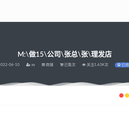
M:\做15\公司\张总\张\理发店
022-06-10
xy
商铺
已售次
关注1.63K次
已收