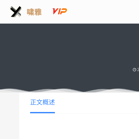
2
正文概述