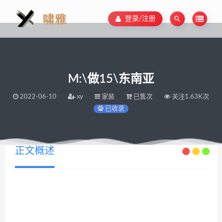
登录/注册
M:\做15\东南亚
2022-06-10
xy
家装
已售次
关注1.63K次
已收录
正文概述