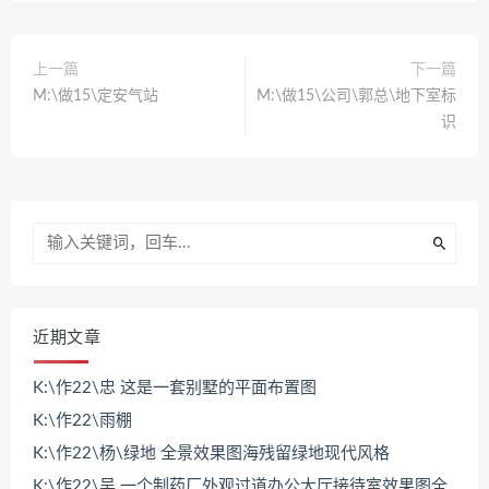
上一篇
下一篇
M:\做15\定安气站
M:\做15\公司\郭总\地下室标
识
近期文章
K:\作22\忠 这是一套别墅的平面布置图
K:\作22\雨棚
K:\作22\杨\绿地 全景效果图海残留绿地现代风格
K:\作22\吴 一个制药厂外观过道办公大厅接待室效果图全