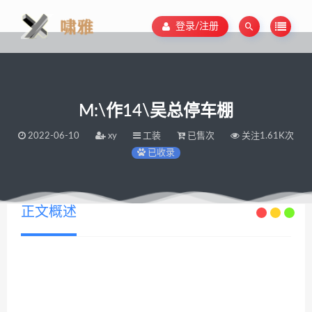
登录/注册
M:\作14\吴总停车棚
2022-06-10
xy
工装
已售次
关注1.61K次
已收录
正文概述