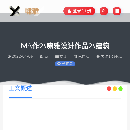
登录/注册
M:\作2\啸雅设计作品2\建筑
2022-04-06
xy
楼盘
已售次
关注1.66K次
已收录
正文概述