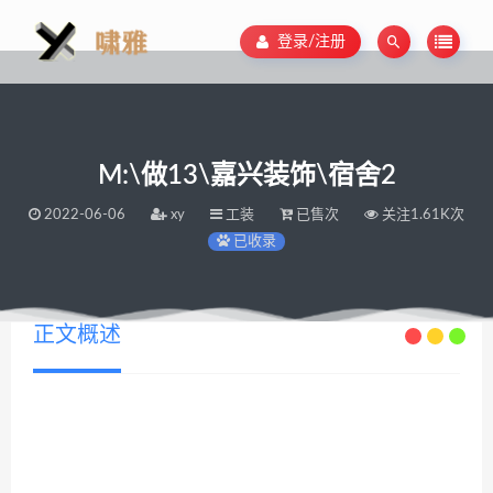
登录/注册
M:\做13\嘉兴装饰\宿舍2
2022-06-06
xy
工装
已售次
关注1.61K次
已收录
正文概述