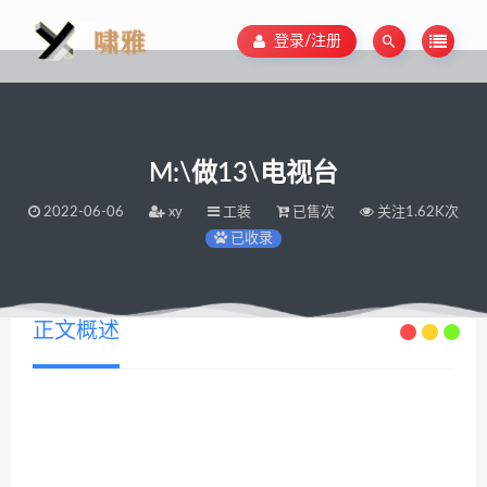
登录/注册
M:\做13\电视台
2022-06-06
xy
工装
已售次
关注1.62K次
已收录
正文概述