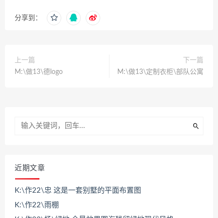
分享到：
上一篇
下一篇
M:\做13\德logo
M:\做13\定制衣柜\部队公寓
近期文章
K:\作22\忠 这是一套别墅的平面布置图
K:\作22\雨棚