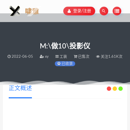
登录/注册
M:\做10\投影仪
2022-06-05
xy
工装
已售次
关注1.61K次
已收录
正文概述