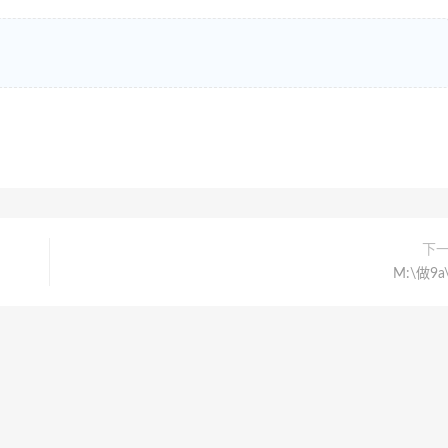
下
M:\做9a