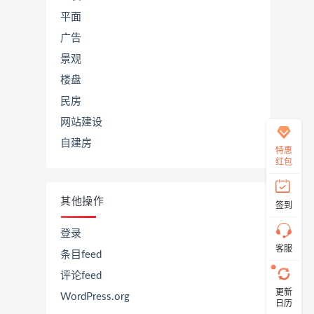
平面
广告
在
景观
线
客
楼盘
服
民房
网站建设
自建房
直
特惠
接
红包
说
出
您
其他操作
签到
的
需
求！
登录
切
客服
条目feed
记！
带
评论feed
上
更新
资
WordPress.org
日历
源