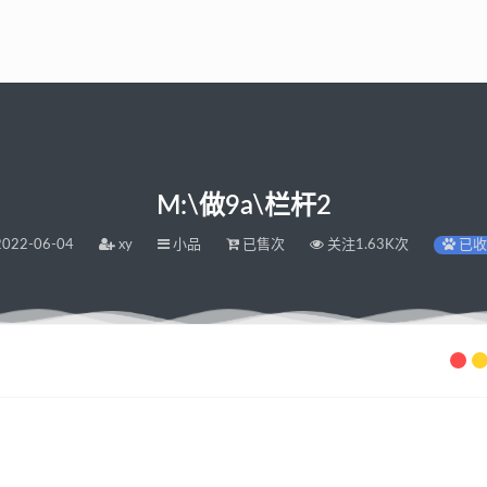
M:\做9a\栏杆2
022-06-04
xy
小品
已售次
关注1.63K次
已收