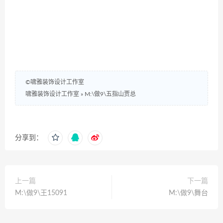
©啸雅装饰设计工作室
啸雅装饰设计工作室
»
M:\做9\五指山贾总
分享到：
上一篇
下一篇
M:\做9\王15091
M:\做9\舞台