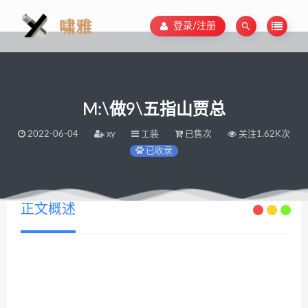
登录/注册
M:\做9\五指山贾总
2022-06-04
xy
工装
已售次
关注1.62K次
已收录
正文概述