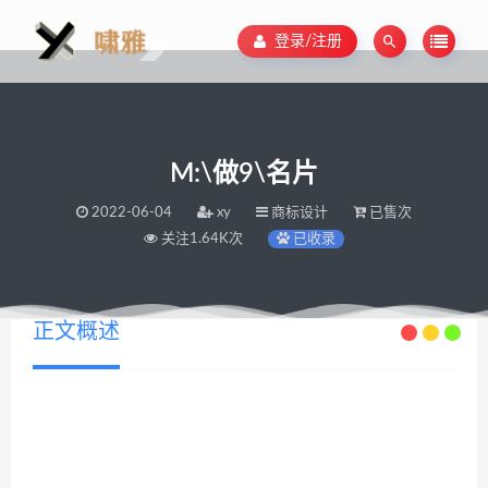
登录/注册
M:\做9\名片
2022-06-04
xy
商标设计
已售次
关注1.64K次
已收录
正文概述