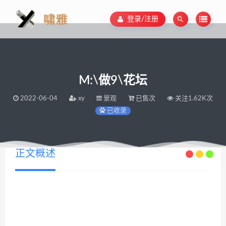
登录/注册
M:\做9\花坛
2022-06-04
xy
景观
已售次
关注1.62K次
已收录
正文概述