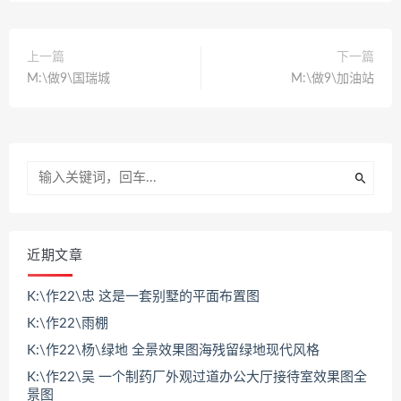
上一篇
下一篇
M:\做9\国瑞城
M:\做9\加油站
近期文章
K:\作22\忠 这是一套别墅的平面布置图
K:\作22\雨棚
K:\作22\杨\绿地 全景效果图海残留绿地现代风格
K:\作22\吴 一个制药厂外观过道办公大厅接待室效果图全
景图