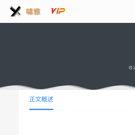
2
正文概述