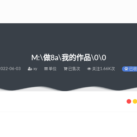
M:\做8a\我的作品\0\0
022-06-03
xy
单位
已售次
关注1.66K次
已收