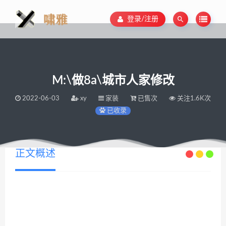
登录/注册
M:\做8a\城市人家修改
2022-06-03
xy
家装
已售次
关注1.6K次
已收录
正文概述