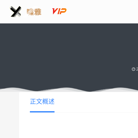
2
正文概述