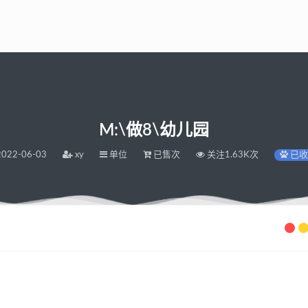
M:\做8\幼儿园
022-06-03
xy
单位
已售次
关注1.63K次
已收