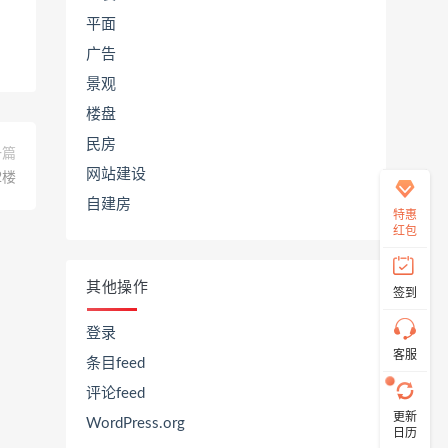
平面
广告
在
景观
线
客
楼盘
服
民房
一篇
网站建设
2楼
自建房
直
特惠
接
红包
说
出
您
其他操作
签到
的
需
求！
登录
切
客服
条目feed
记！
带
评论feed
上
更新
资
WordPress.org
日历
源