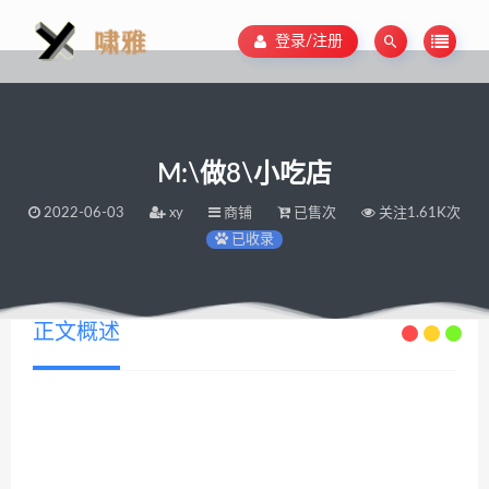
登录/注册
M:\做8\小吃店
2022-06-03
xy
商铺
已售次
关注1.61K次
已收录
正文概述