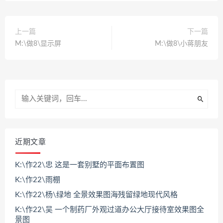
上一篇
下一篇
M:\做8\显示屏
M:\做8\小蒋朋友
近期文章
K:\作22\忠 这是一套别墅的平面布置图
K:\作22\雨棚
K:\作22\杨\绿地 全景效果图海残留绿地现代风格
K:\作22\吴 一个制药厂外观过道办公大厅接待室效果图全
景图