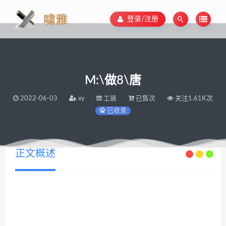
登录/注册
M:\做8\唐
2022-06-03
xy
工装
已售次
关注1.61K次
已收录
正文概述