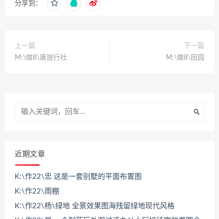
分享到：
上一篇
下一篇
M:\做8\唐旅行社
M:\做8\田园
近期文章
K:\作22\忠 这是一套别墅的平面布置图
K:\作22\雨棚
K:\作22\杨\绿地 全景效果图海残留绿地现代风格